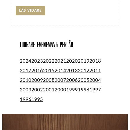
LÄS VIDARE
Tidigare evenemang per år
2024
2023
2022
2021
2020
2019
2018
2017
2016
2015
2014
2013
2012
2011
2010
2009
2008
2007
2006
2005
2004
2003
2002
2001
2000
1999
1998
1997
1996
1995