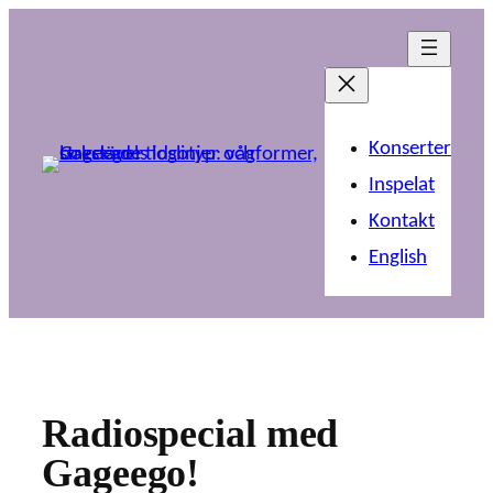
Hoppa
till
innehåll
Konserter
Inspelat
Kontakt
English
Radiospecial med
Gageego!