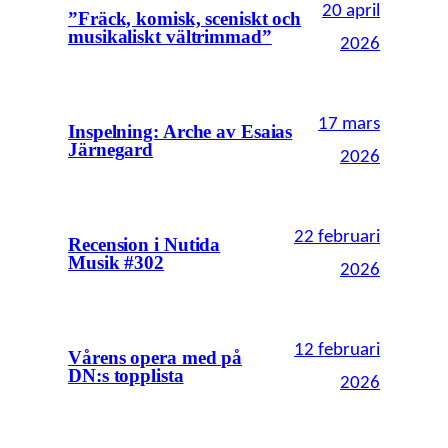
20 april
”Fräck, komisk, sceniskt och
musikaliskt vältrimmad”
2026
17 mars
Inspelning: Arche av Esaias
Järnegard
2026
22 februari
Recension i Nutida
Musik #302
2026
12 februari
Vårens opera med på
DN:s topplista
2026