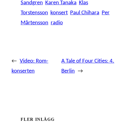
Sandgren
Karen Tanaka
Klas
Torstensson
konsert
Paul Chihara
Per
Mårtensson
radio
←
Video: Rom-
A Tale of Four Cities: 4.
konserten
Berlin
→
FLER INLÄGG