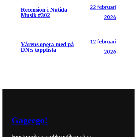
22 februari
Recension i Nutida
Musik #302
2026
12 februari
Vårens opera med på
DN:s topplista
2026
Gageego!