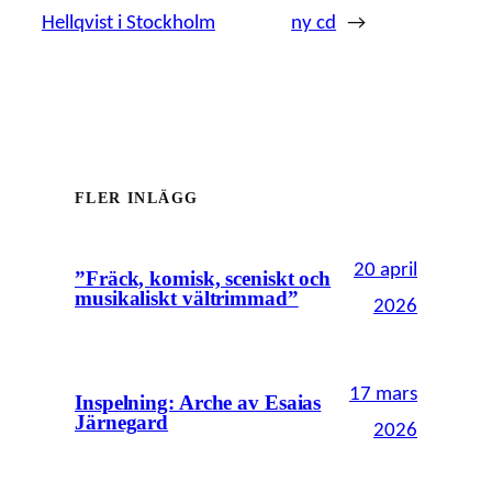
Hellqvist i Stockholm
ny cd
→
FLER INLÄGG
20 april
”Fräck, komisk, sceniskt och
musikaliskt vältrimmad”
2026
17 mars
Inspelning: Arche av Esaias
Järnegard
2026