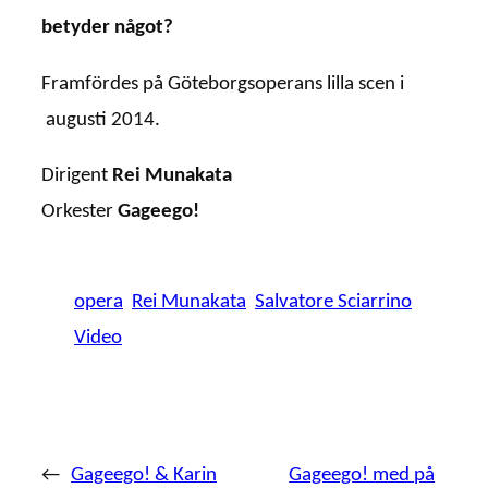
betyder något?
Framfördes på Göteborgsoperans lilla scen i
augusti 2014.
Dirigent
Rei Munakata
Orkester
Gageego!
opera
Rei Munakata
Salvatore Sciarrino
Video
←
Gageego! & Karin
Gageego! med på