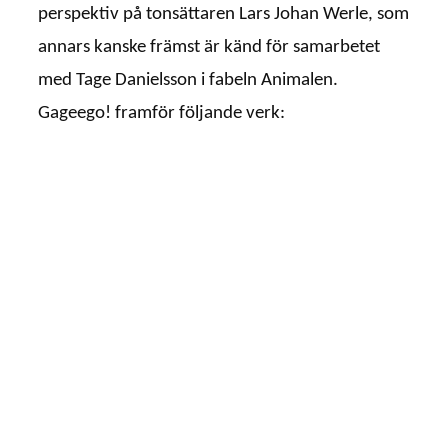
perspektiv på tonsättaren Lars Johan Werle, som
annars kanske främst är känd för samarbetet
med Tage Danielsson i fabeln Animalen.
Gageego! framför följande verk:
Lars Johan Werle
Valse romantique • Två miniatyrer • Now all the
fingers
• Intermezzo med Lars-Johan Werle inkluderar
Pentagram
– Attitudes
– En hög visa
– Kvinnogräl
Recension