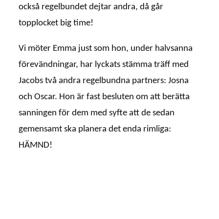
också regelbundet dejtar andra, då går
topplocket big time!
Vi möter Emma just som hon, under halvsanna
förevändningar, har lyckats stämma träff med
Jacobs två andra regelbundna partners: Josna
och Oscar. Hon är fast besluten om att berätta
sanningen för dem med syfte att de sedan
gemensamt ska planera det enda rimliga:
HÄMND!
Vart tog alla vettiga heterokarlar vägen? är en
kammaroperathriller om kärlek, svek och
hämnd som ställer frågan vi alla vill ha svar på:
Varför är det så förbannat svårt med relationer?