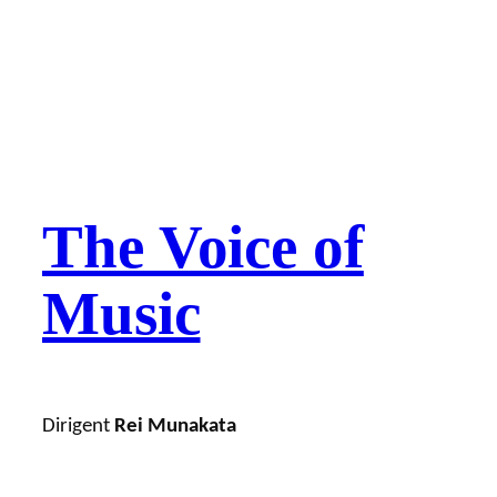
The Voice of
Music
Dirigent
Rei Munakata
Janis Petraškevics
Solo (LV)