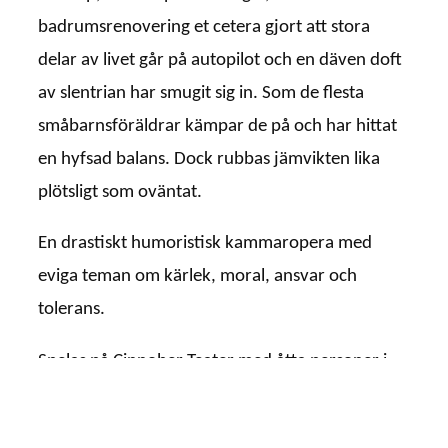
badrumsrenovering et cetera gjort att stora
delar av livet går på autopilot och en däven doft
av slentrian har smugit sig in. Som de flesta
småbarnsföräldrar kämpar de på och har hittat
en hyfsad balans. Dock rubbas jämvikten lika
plötsligt som oväntat.
En drastiskt humoristisk kammaropera med
eviga teman om kärlek, moral, ansvar och
tolerans.
Spelas på Cinnober Teater med åtta personer i
publiken. Boka din plats genom att mejla
manmustsing@gmail.com
! Ytterligare