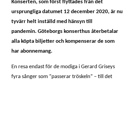
Konserten, som först flyttades från det
ursprungliga datumet 12 december 2020, är nu
tyvärr helt inställd med hänsyn till
pandemin. Göteborgs konserthus återbetalar
alla köpta biljetter och kompenserar de som
har abonnemang.
En resa endast för de modiga i Gerard Griseys
fyra sånger som ”passerar tröskeln” – till det
okända, det ordlösa, dödsriket? Temat speglas i
Lisa Streichs musikaliska gestaltning av Sankta
Francescas hädanfärd, helgonet som
genomförde mirakel på 1400-talet.
Kvällen är ett samarbete med
Göteborgs