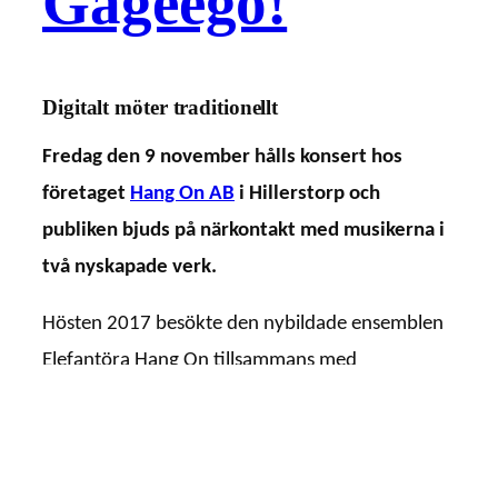
Gageego!
Digitalt möter traditionellt
Fredag den 9 november hålls konsert hos
företaget
Hang On AB
i Hillerstorp och
publiken bjuds på närkontakt med musikerna i
två nyskapade verk.
Hösten 2017 besökte den nybildade ensemblen
Elefantöra Hang On tillsammans med
kompositören Karen Power och samlade in ljud
och letade efter musikaliska byggstenar i
fabrikens maskinpark.