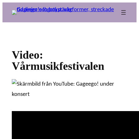
Hoppa
till
innehåll
Video:
Vårmusikfestivalen