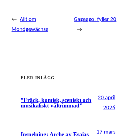
←
Allt om
Gageego! fyller 20
Mondgewächse
→
FLER INLÄGG
20 april
”Fräck, komisk, sceniskt och
musikaliskt vältrimmad”
2026
17 mars
Inspelning: Arche av Esaias