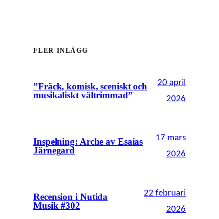
FLER INLÄGG
20 april
”Fräck, komisk, sceniskt och
musikaliskt vältrimmad”
2026
17 mars
Inspelning: Arche av Esaias
Järnegard
2026
22 februari
Recension i Nutida
Musik #302
2026