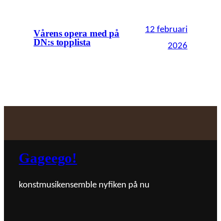
12 februari
Vårens opera med på
DN:s topplista
2026
Gageego!
konstmusikensemble nyfiken på nu