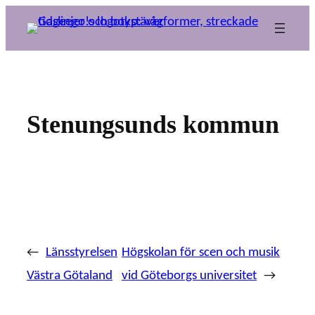
Hoppa
till
innehåll
Stenungsunds kommun
←
Länsstyrelsen
Högskolan för scen och musik
Västra Götaland
vid Göteborgs universitet
→