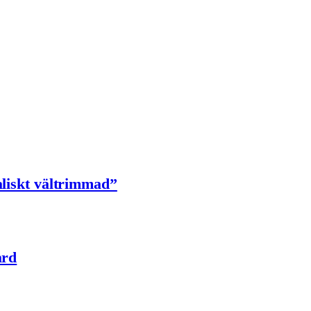
aliskt vältrimmad”
ard