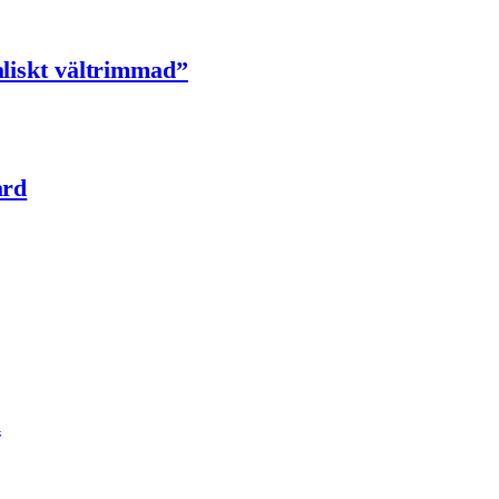
aliskt vältrimmad”
ard
a