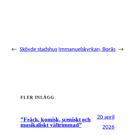
←
Skövde stadshus
Immanuelskyrkan, Borås
→
FLER INLÄGG
20 april
”Fräck, komisk, sceniskt och
musikaliskt vältrimmad”
2026