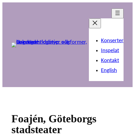
Hoppa
till
innehåll
Konserter
Inspelat
Kontakt
English
Foajén, Göteborgs
stadsteater