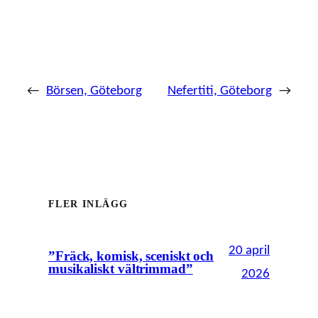
←
Börsen, Göteborg
Nefertiti, Göteborg
→
FLER INLÄGG
20 april
”Fräck, komisk, sceniskt och
musikaliskt vältrimmad”
2026