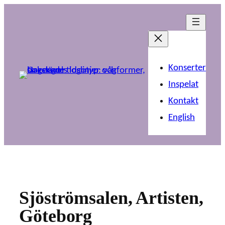
Hoppa
till
innehåll
Konserter
Inspelat
Kontakt
English
Sjöströmsalen, Artisten,
Göteborg