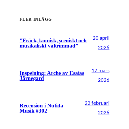
FLER INLÄGG
20 april
”Fräck, komisk, sceniskt och
musikaliskt vältrimmad”
2026
17 mars
Inspelning: Arche av Esaias
Järnegard
2026
22 februari
Recension i Nutida
Musik #302
2026