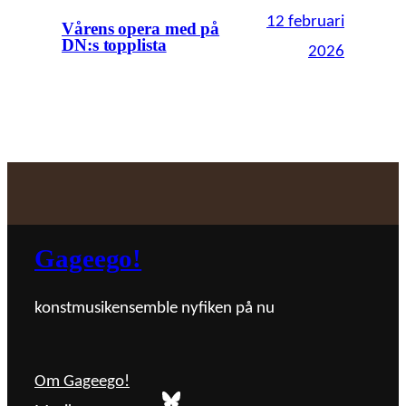
12 februari
Vårens opera med på
DN:s topplista
2026
Gageego!
konstmusikensemble nyfiken på nu
Om Gageego!
Bluesky