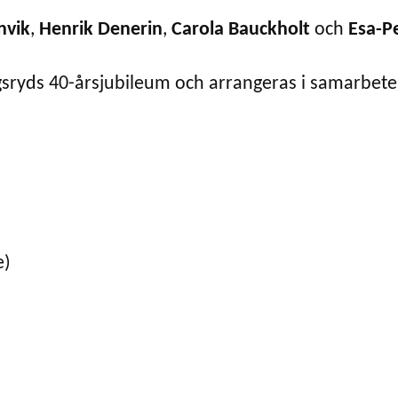
nvik
,
Henrik Denerin
,
Carola Bauckholt
och
Esa-P
ingsryds 40-årsjubileum och arrangeras i samarbe
e)