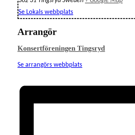
362 31
Tingsryd
Sweden
+ Google Map
Se Lokals webbplats
Arrangör
Konsertföreningen Tingsryd
Se arrangörs webbplats