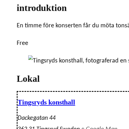
introduktion
En timme före konserten får du möta tons
Free
Lokal
Tingsryds konsthall
Dackegatan 44