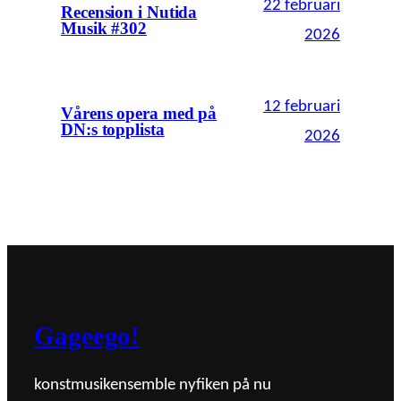
22 februari
Recension i Nutida
Musik #302
2026
12 februari
Vårens opera med på
DN:s topplista
2026
Gageego!
konstmusikensemble nyfiken på nu