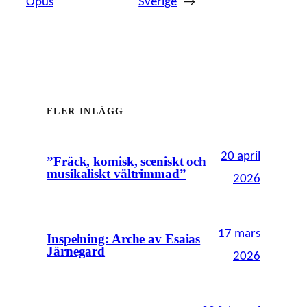
Opus
Sverige
→
FLER INLÄGG
20 april
”Fräck, komisk, sceniskt och
musikaliskt vältrimmad”
2026
17 mars
Inspelning: Arche av Esaias
Järnegard
2026