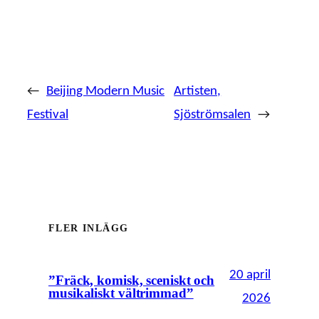
←
Beijing Modern Music
Artisten,
Festival
Sjöströmsalen
→
FLER INLÄGG
20 april
”Fräck, komisk, sceniskt och
musikaliskt vältrimmad”
2026